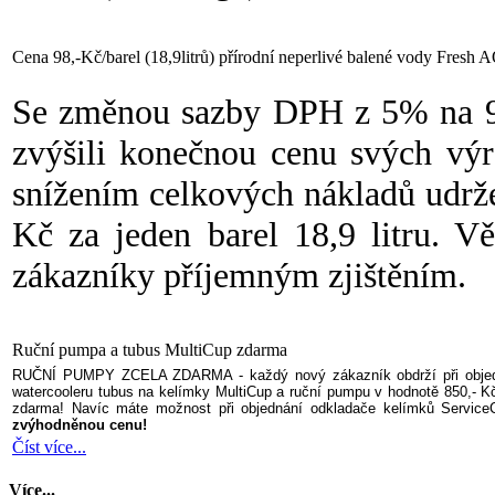
Cena 98,-Kč/barel (18,9litrů) přírodní neperlivé balené vody Fres
Se změnou sazby DPH z 5% na 9%
zvýšili konečnou cenu svých výr
snížením celkových nákladů udrž
Kč za jeden barel 18,9 litru. V
zákazníky příjemným zjištěním.
Ruční pumpa a tubus MultiCup zdarma
RUČNÍ PUMPY ZCELA ZDARMA - každý nový zákazník obdrží při obje
watercooleru tubus na kelímky MultiCup a ruční pumpu v hodnotě 850,- K
zdarma! Navíc máte možnost při objednání odkladače kelímků Service
zvýhodněnou cenu!
Číst více...
Více...