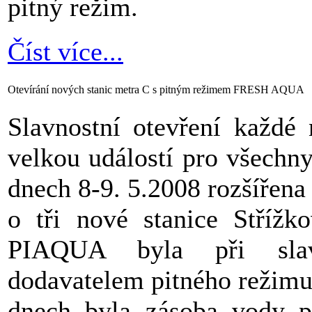
pitný režim.
Číst více...
Otevírání nových stanic metra C s pitným režimem FRESH AQUA
Slavnostní otevření každé 
velkou událostí pro všechn
dnech 8-9. 5.2008 rozšířena
o tři nové stanice Střížk
PIAQUA byla při slav
dodavatelem pitného režimu
dnech byla zásoba vody pr