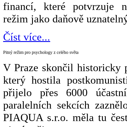
sebe!
financí, které potvrzuje 
režim jako daňově uznateln
Číst více...
Pitný režim pro psychology z celého světa
V Praze skončil historicky 
který hostila postkomunis
přijelo přes 6000 účast
paralelních sekcích zazněl
PIAQUA s.r.o. měla tu čest